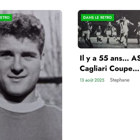
RETRO
DANS LE RETRO
Il y a 55 ans… A
Cagliari Coupe
d’Europe des Cl
Stephane
13 août 2025
Champions