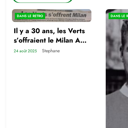
DANS LE RETRO
DANS LE 
Il y a 30 ans, les Verts
s’offraient le Milan AC
en amical
Stephane
24 août 2025