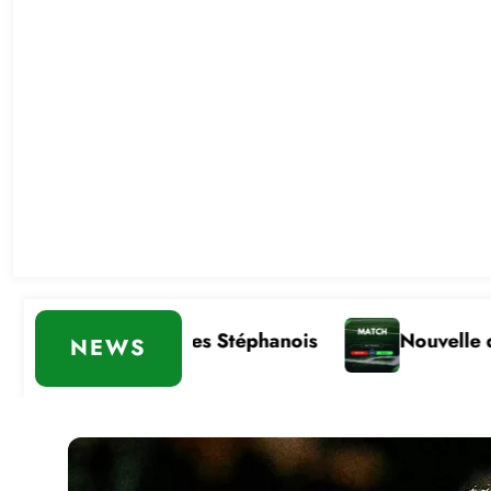
des Stéphanois
Nouvelle défaite
Comm
NEWS