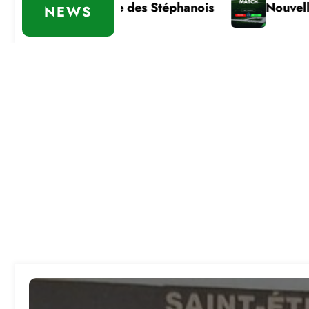
mportante des Stéphanois
Nouvelle défaite
NEWS