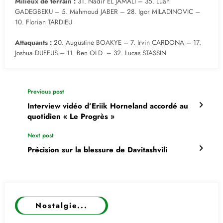
Milieux de terrain :
31. Nadir EL JAMALI – 35. Luan
GADEGBEKU – 5. Mahmoud JABER – 28. Igor MILADINOVIC –
10. Florian TARDIEU
Attaquants :
20. Augustine BOAKYE – 7. Irvin CARDONA – 17.
Joshua DUFFUS – 11. Ben OLD – 32. Lucas STASSIN
Previous post
Interview vidéo d’Eriik Horneland accordé au
quotidien « Le Progrès »
Next post
Précision sur la blessure de Davitashvili
Nostalgie...