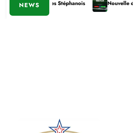
ortante des Stéphanois
Nouvelle défaite
NEWS