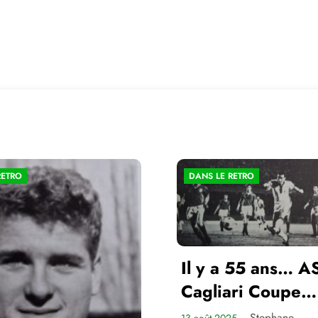
RETRO
DANS LE RETRO
Il y a 55 ans… A
Cagliari Coupe
d’Europe des Cl
Stephane