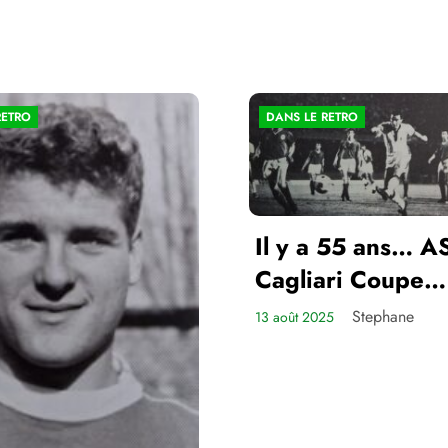
RETRO
DANS LE RETRO
Il y a 55 ans… A
Cagliari Coupe
d’Europe des Cl
Stephane
13 août 2025
Champions