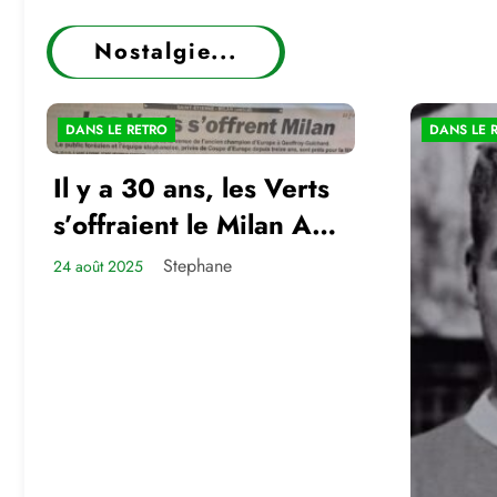
Nostalgie...
DANS LE RETRO
DANS LE 
Il y a 30 ans, les Verts
s’offraient le Milan AC
en amical
Stephane
24 août 2025