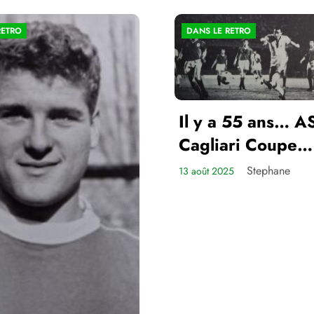
RETRO
DANS LE RETRO
Il y a 55 ans… A
Cagliari Coupe
d’Europe des Cl
Stephane
13 août 2025
Champions