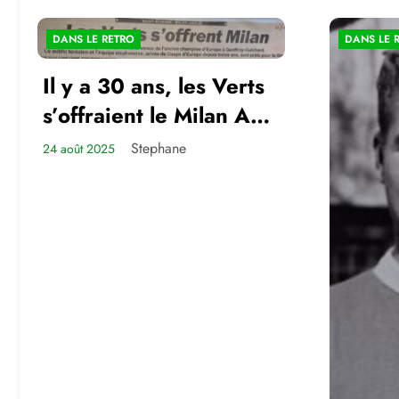
DANS LE RETRO
DANS LE 
Il y a 30 ans, les Verts
s’offraient le Milan AC
en amical
Stephane
24 août 2025