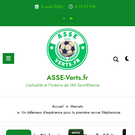
Aller
8 août 2026
6:13:58 PM
au
contenu
ASSE-Verts.fr
L'actualité et l'histoire de l'AS Saint-Etienne
Accueil
Mercato
Un défenseur d’expérience pour la première recrue Stéphanoise