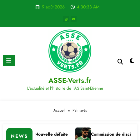
Aller
9 août 2026
4:30:34 AM
au
contenu
ASSE-Verts.fr
L'actualité et l'histoire de l'AS Saint-Etienne
Accueil
Palmarès
Nouvelle défaite
Commission de discipline
NEWS