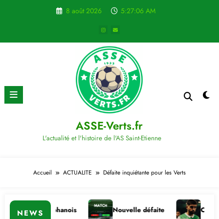
Aller
8 août 2026
5:27:06 AM
au
contenu
ASSE-Verts.fr
L'actualité et l'histoire de l'AS Saint-Etienne
Accueil
ACTUALITE
Défaite inquiétante pour les Verts
te des Stéphanois
Nouvelle défaite
Commission d
NEWS