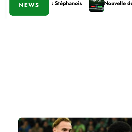
 des Stéphanois
Nouvelle défaite
Com
NEWS