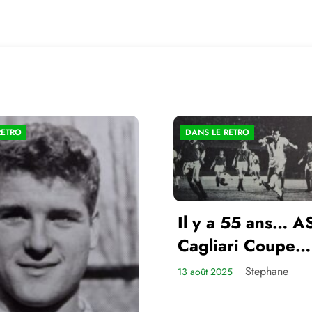
RETRO
DANS LE RETRO
Il y a 55 ans… A
Cagliari Coupe
d’Europe des Cl
Stephane
13 août 2025
Champions