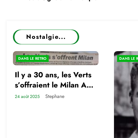
Nostalgie...
DANS LE RETRO
DANS LE 
Il y a 30 ans, les Verts
s’offraient le Milan AC
en amical
Stephane
24 août 2025