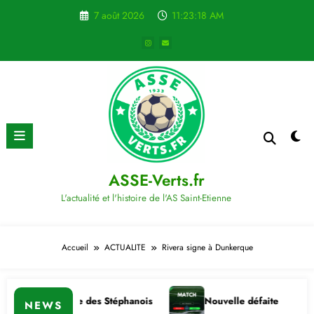
Aller
7 août 2026
11:23:18 AM
au
contenu
ASSE-Verts.fr
L'actualité et l'histoire de l'AS Saint-Etienne
Accueil
ACTUALITE
Rivera signe à Dunkerque
ire importante des Stéphanois
Nouvelle défaite
C
NEWS