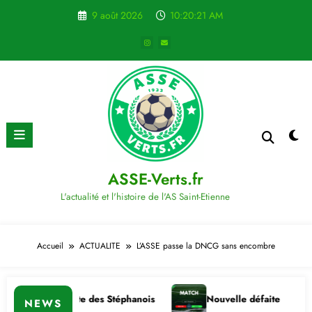
Aller
9 août 2026
10:20:21 AM
au
contenu
ASSE-Verts.fr
L'actualité et l'histoire de l'AS Saint-Etienne
Accueil
ACTUALITE
L’ASSE passe la DNCG sans encombre
ire importante des Stéphanois
Nouvelle défaite
C
NEWS