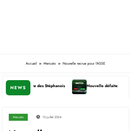
Accueil
Mercato
Nouvelle recrue pour l’ASSE
ire importante des Stéphanois
Nouvelle défaite
C
NEWS
Mercato
15 Juillet 2024