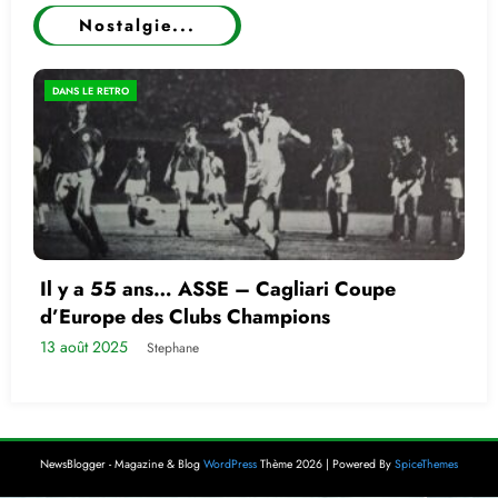
Nostalgie...
DANS LE RETRO
Il y a 55 ans… ASSE – Cagliari Coupe
d’Europe des Clubs Champions
13 août 2025
Stephane
NewsBlogger - Magazine & Blog
WordPress
Thème 2026 | Powered By
SpiceThemes