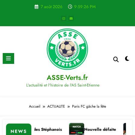
Aller
7 août 2026
9:59:27 PM
au
contenu
ASSE-Verts.fr
L'actualité et l'histoire de l'AS Saint-Etienne
Accueil
ACTUALITE
Paris FC gâche la fête
 importante des Stéphanois
Nouvelle défaite
Comm
NEWS