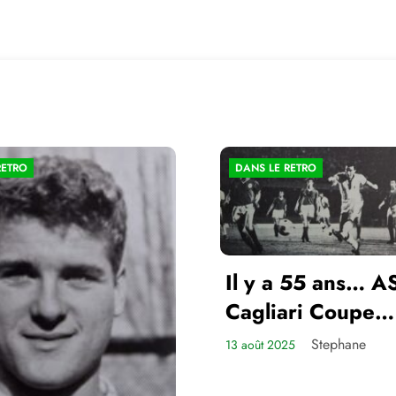
RETRO
DANS LE RETRO
Il y a 55 ans… A
Cagliari Coupe
d’Europe des Cl
Stephane
13 août 2025
Champions