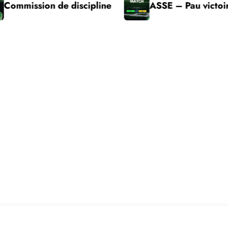
on de discipline
ASSE – Pau victoire 1 set à 