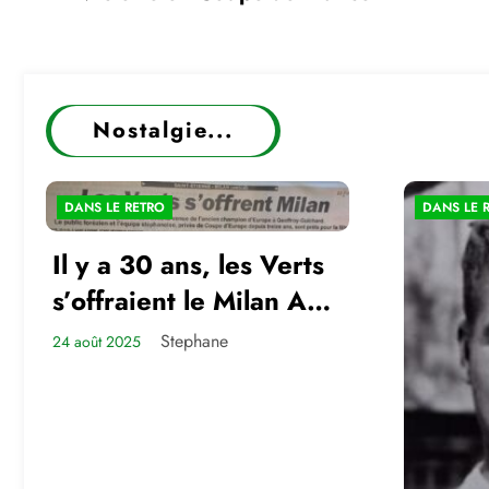
Nostalgie...
DANS LE RETRO
DANS LE 
Il y a 30 ans, les Verts
s’offraient le Milan AC
en amical
Stephane
24 août 2025