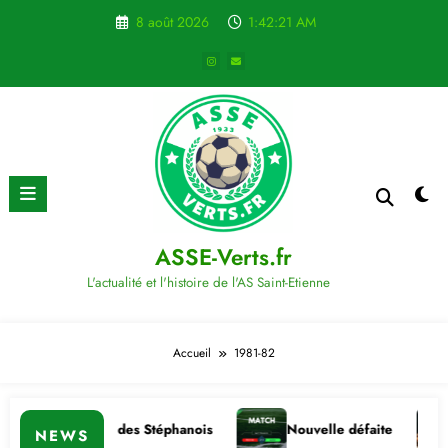
Aller
8 août 2026
1:42:21 AM
au
contenu
ASSE-Verts.fr
L'actualité et l'histoire de l'AS Saint-Etienne
Accueil
1981-82
e importante des Stéphanois
Nouvelle défaite
Com
NEWS