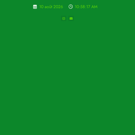
Aller
10 août 2026
10:58:17 AM
au
contenu