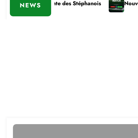
toire importante des Stéphanois
Nouvelle défa
NEWS