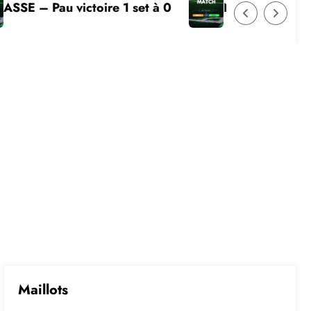
Pau victoire 1 set à 0
Nouvelle défaite
Maillots